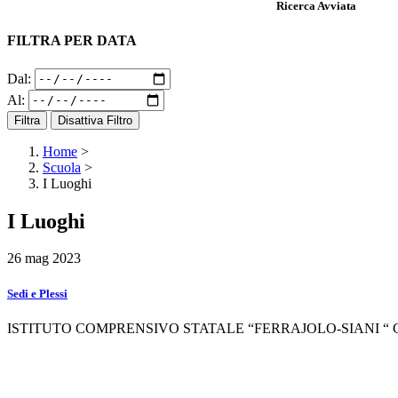
Ricerca Avviata
FILTRA PER DATA
Dal:
Al:
Filtra
Disattiva Filtro
Home
>
Scuola
>
I Luoghi
I Luoghi
26 mag 2023
Sedi e Plessi
ISTITUTO COMPRENSIVO STATALE “FERRAJOLO-SIANI “ C.M