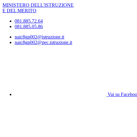
MINISTERO DELL'ISTRUZIONE
E DEL MERITO
081.885.72.64
081.885.05.86
naic8gp002@istruzione.it
naic8gp002@pec.istruzione.it
Vai su Facebo