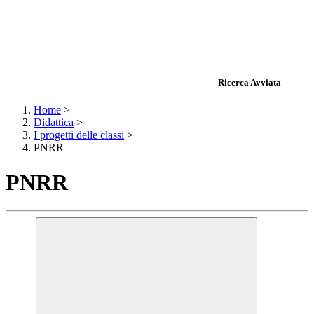
Ricerca Avviata
Home
>
Didattica
>
I progetti delle classi
>
PNRR
PNRR