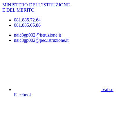
MINISTERO DELL'ISTRUZIONE
E DEL MERITO
081.885.72.64
081.885.05.86
naic8gp002@istruzione.it
naic8gp002@pec.istruzione.it
Vai su
Facebook